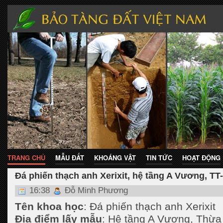
TRANG CHỦ
MẪU ĐẤT
KHOÁNG VẬT
TIN TỨC
HOẠT ĐỘNG
Đá phiến thạch anh Xerixit, hệ tầng A Vương, TT
16:38
Đỗ Minh Phương
Tên khoa học
: Đá phiến thạch anh Xerixit
Địa điểm lấy mẫu
: Hệ tầng A Vương, Thừa