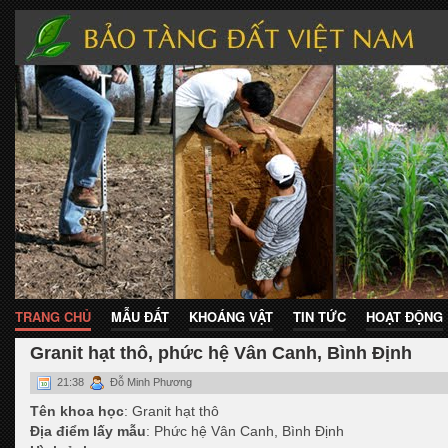
TRANG CHỦ
MẪU ĐẤT
KHOÁNG VẬT
TIN TỨC
HOẠT ĐỘNG
Granit hạt thô, phức hệ Vân Canh, Bình Định
21:38
Đỗ Minh Phương
Tên khoa học
: Granit hạt thô
Địa điểm lấy mẫu
: Phức hệ Vân Canh, Bình Định