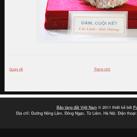
Quay về
Trang chủ
Bảo tàng đất Việt Nam
© 2011 thiết kế bởi
P
Địa chỉ: Đường Nông Lâm, Đông Ngạc, Từ Liêm, Hà Nội. Điện thoại: 