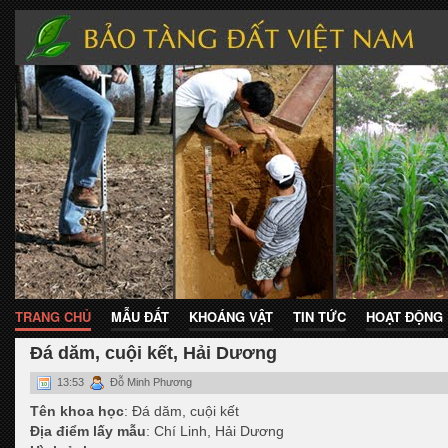
TRANG CHỦ
MẪU ĐẤT
KHOÁNG VẬT
TIN TỨC
HOẠT ĐỘNG
Đá dăm, cuội kết, Hải Dương
13:53
Đỗ Minh Phương
Tên khoa học
: Đá dăm, cuội kết
Địa điểm lấy mẫu
: Chí Linh, Hải Dương