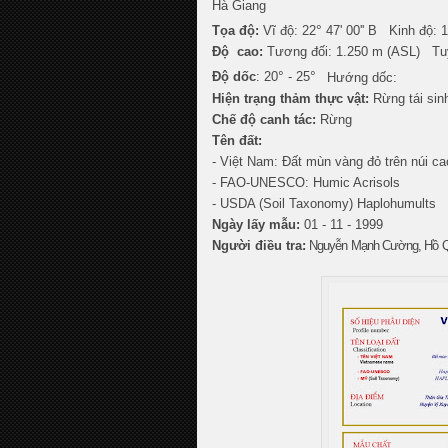
Hà Giang
°
Tọa độ:
Vĩ độ: 22
47' 00'' B Kinh độ: 
Độ cao:
Tương đối: 1.250 m (ASL) Tu
°
°
Độ dốc
: 20
- 25
Hướng dốc:
Hiện trạng thảm thực vật:
Rừng tái sin
Chế độ canh tác:
Rừng
Tên đất:
- Việt Nam: Đất mùn vàng đỏ trên núi ca
- FAO-UNESCO: Humic Acrisols
- USDA (Soil Taxonomy) Haplohumults
Ngày lấy mẫu:
01 - 11 - 1999
Người điều tra:
Nguyễn Mạnh Cường, Hồ Qu