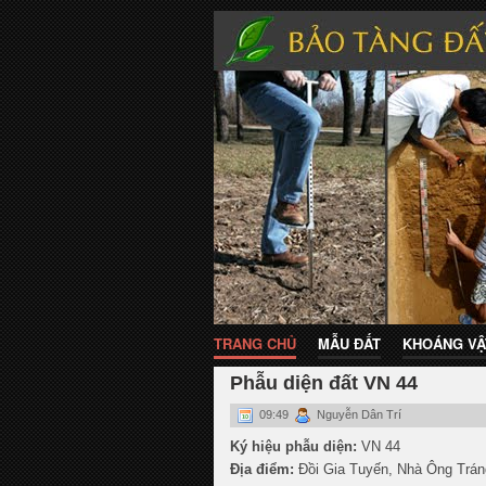
TRANG CHỦ
MẪU ĐẤT
KHOÁNG VẬ
Phẫu diện đất VN 44
09:49
Nguyễn Dân Trí
Ký hiệu phẫu diện:
VN 44
Địa điểm:
Đồi Gia Tuyến, Nhà Ông Trán