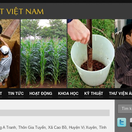
T
TIN TỨC
HOẠT ĐỘNG
KHOA HỌC
KỸ THUẬT
THƯ VIỆN 
g A Tranh, Thôn Gia Tuyến, Xã Cao Bồ, Huyện Vị Xuyên, Tỉnh