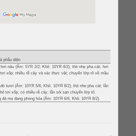
ả phẫu diện
hơi nâu (Ẩm: 5YR 2/2; Khô: 10YR 4/2); thịt nhẹ pha cát; hơi
tơi xốp; nhiều rễ cây và xác thực vật; chuyển lớp rõ về mầu
đỏ tươi (Ẩm: 10YR 5/6; Khô: 10YR 8/2); thịt nhẹ pha cát; lẫn
thô tơi xốp; có nhiều rễ cây; lẫn sỏi sạn chuyển lớp rõ.
 đá mẹ đang phong hóa (Ẩm: 10YR 6/6; Khô: 10YR 8/2).