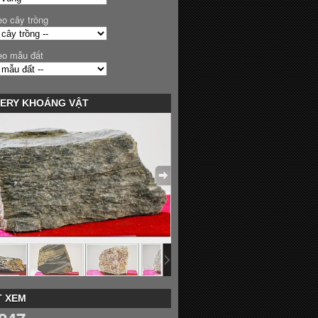
eo cây trồng
eo mẫu đất
ERY KHOÁNG VẬT
 XEM