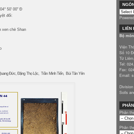
NGÔ
°
104
50' 00'' Đ
yệt đối:
Powere
LIÊN
h xen chè Shan
Bộ môn 
Viện Th
o
Số 10 Đ
Từ Liêm
Tel: 02
Fax: 02
ang Đức, Đặng Thọ Lộc, Trần Minh Tiến, Bùi Tân Yên
Email: 
Division
Soils an
PHÂN
Phân th
Phân th