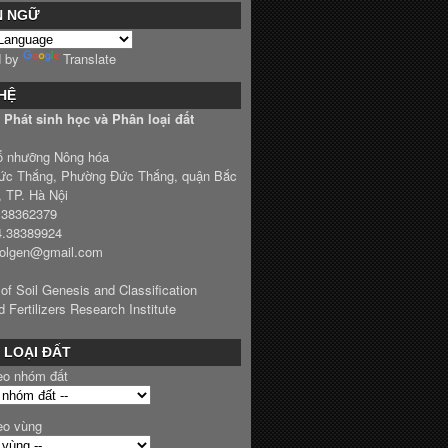
N NGỮ
d by
Translate
 HỆ
Phát sinh học và Phân loại đất
ổ nhưỡng Nông hóa
ức Thắng, Phường Đức Thắng, quận Bắc
, TP. Hà Nội
4.38362379
4.38389924
solgen@gmail.com
 of Soil Genesis and Classification
d Fertilizers Research Institute
 LOẠI ĐẤT
eo nhóm đất
eo vùng