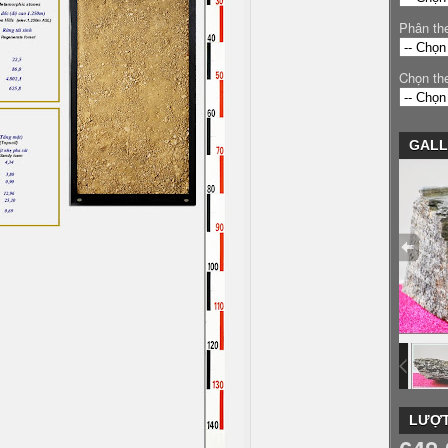
Phân th
Chọn th
GALL
LƯỢT