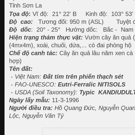
Tỉnh Sơn La
°
°
Tọa độ
:
Vĩ độ: 21
22' B Kinh độ: 103
53'
Độ cao:
Tương đối: 950 m (ASL) Tuyệt đ
°
°
Độ dốc
: 20
- 25
Hướng dốc:
Bắc - Nam
Hiện trạng thảm thực vật:
Vườn cây ăn quả (
(4mx4m), xoài, chuối, dứa,... có đai phòng hộ
Chế độ canh tác:
Cây ăn quả lâu năm xen cà 
hợp)
Tên đất:
-
Việt Nam:
Đất tím trên phiến thạch sét
- FAO-UNESCO:
Eutri-Ferralic NITISOLS
- USDA (Soil Taxonomy):
Typic KANDIUDUL
Ngày lấy mẫu:
11-3-1996
Người điều tra:
Hồ Quang Đức, Nguyễn Quan
Lộc, Nguyễn Văn Tý