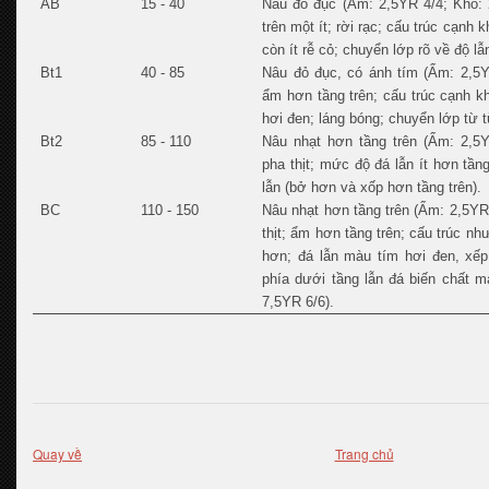
AB
15 - 40
Nâu đỏ đục (Ẩm: 2,5YR 4/4; Khô: 
trên một ít; rời rạc; cấu trúc cạnh 
còn ít rễ cỏ; chuyển lớp rõ về độ lẫ
Bt1
40 - 85
Nâu đỏ đục, có ánh tím (Ẩm: 2,5Y
ẩm hơn tầng trên; cấu trúc cạnh k
hơi đen; láng bóng; chuyển lớp từ t
Bt2
85 - 110
Nâu nhạt hơn tầng trên (Ẩm: 2,5Y
pha thịt; mức độ đá lẫn ít hơn tần
lẫn (bở hơn và xốp hơn tầng trên).
BC
110 - 150
Nâu nhạt hơn tầng trên (Ẩm: 2,5YR 
thịt; ẩm hơn tầng trên; cấu trúc n
hơn; đá lẫn màu tím hơi đen, xếp 
phía dưới tầng lẫn đá biến chất 
7,5YR 6/6).
Quay về
Trang chủ