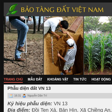
TRANG CHỦ
MẪU ĐẤT
KHOÁNG VẬT
TIN TỨC
HOẠT ĐỘNG
Phẫu diện đất VN 13
16:31
Nguyễn Dân Trí
Ký hiệu phẫu diện:
VN 13
Địa điểm:
Đồi Ten Xả, Bản Hìn, Xã Chiềng An,