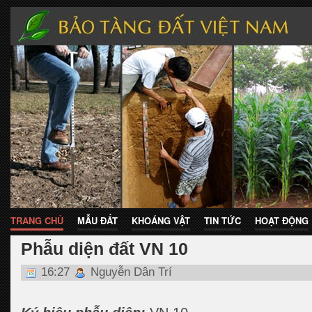
TRANG CHỦ
MẪU ĐẤT
KHOÁNG VẬT
TIN TỨC
HOẠT ĐỘNG
Phẫu diện đất VN 10
16:27
Nguyễn Dân Trí