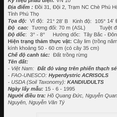
Ký hiệu phẫu diện:
VN 10
Địa điểm :
Đồi 31, Đội 2, Trạm NC Chè Phú H
Tỉnh Phú Thọ
°
°
Tọa độ:
Vĩ độ: 21
28' B Kinh độ: 105
14' 
Độ cao:
Tương đối: 70 m (ASL) Tuyệt đố
°
°
Độ dốc
: 3
- 8
Hướng dốc: Tây Bắc - Đô
Hiện trạng thảm thực vật:
Cây lim (trồng nă
kính khoảng 50 - 60 cm (có cây 35 cm)
Chế độ canh tác:
Đất trồng rừng
Tên đất:
-
Việt Nam:
Đất đỏ vàng trên phiến thạch sé
- FAO-UNESCO:
Hyperdystric ACRISOLS
- USDA (Soil Taxonomy):
KANDIUDULTS
Ngày lấy mẫu:
15 - 6 - 1995
Người điều tra:
Hồ Quang Đức, Nguyễn Quan
Nguyên, Nguyễn Văn Tý