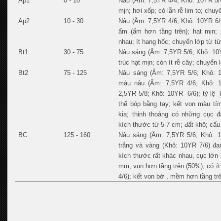
Ap1
0 - 10
Nâu (Ẩm: 7,5YR 4/4; Khô: 10YR 5/4)
mịn; hơi xốp; có lẫn rễ lim to; chuy
Ap2
10 - 30
Nâu (Ẩm: 7,5YR 4/6; Khô: 10YR 6/6)
ẩm (ẩm hơn tầng trên); hạt mịn; 
nhau; ít hang hốc; chuyển lớp từ từ
Bt1
30 - 75
Nâu sáng (Ẩm: 7,5YR 5/6; Khô: 10YR
trúc hạt mịn; còn ít rễ cây; chuyển 
Bt2
75 - 125
Nâu sáng (Ẩm: 7,5YR 5/6; Khô: 1
màu nâu (Ẩm: 7,5YR 4/6; Khô: 
2,5YR 5/8; Khô: 10YR 6/6); tỷ lệ 
thể bóp bằng tay; kết von màu tí
kia; thỉnh thoảng có những cục đ
kích thước từ 5-7 cm; đất khô; cấu 
BC
125 - 160
Nâu sáng (Ẩm: 7,5YR 5/6; Khô: 1
trắng và vàng (Khô: 10YR 7/6) đ
kích thước rất khác nhau, cục lớn 
mm; vụn hơn tầng trên (50%); có í
4/6); kết von bở , mềm hơn tầng tr