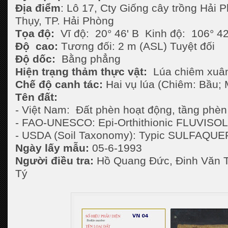
Địa điểm
: Lô 17, Cty Giống cây trồng Hải 
Thụy, TP. Hải Phòng
Tọa độ:
Vĩ độ: 20
°
46' B Kinh độ: 106
°
42
Độ cao:
Tương đối: 2 m (ASL) Tuyệt đối
Độ dốc:
Bằng phẳng
Hiện trạng thảm thực vật:
Lúa chiêm xuân
Chế độ canh tác:
Hai vụ lúa (Chiêm: Bầu; 
Tên đất:
- Việt Nam: Đất phèn hoạt động, tầng phè
- FAO-UNESCO: Epi-Orthithionic FLUVISO
- USDA (Soil Taxonomy): Typic SULFAQU
Ngày lấy mẫu:
05-6-1993
Người điều tra:
Hồ Quang Đức, Đinh Văn T
Tý