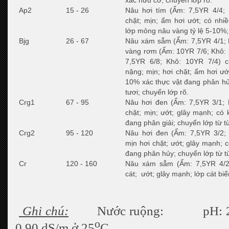
xác hữu cơ; chuyển lớp rõ.
Ap2
15 - 26
Nâu hơi tím (Ẩm: 7,5YR 4/4; K
chặt; mịn; ẩm hơi ướt; có nhiề
lớp mỏng nâu vàng tỷ lệ 5-10%;
Bjg
26 - 67
Nâu xám sẫm (Ẩm: 7,5YR 4/1; K
vàng rơm (Ẩm: 10YR 7/6; Khô: 
7,5YR 6/8; Khô: 10YR 7/4) c
nặng; mịn; hơi chặt; ẩm hơi ướ
10% xác thực vật đang phân hủ
tươi; chuyển lớp rõ.
Crg1
67 - 95
Nâu hơi đen (Ẩm: 7,5YR 3/1; K
chặt; mịn; ướt; glây mạnh; có
đang phân giải; chuyển lớp từ t
Crg2
95 - 120
Nâu hơi đen (Ẩm: 7,5YR 3/2; K
mịn hơi chặt; ướt; glây mạnh; 
đang phân hủy; chuyển lớp từ t
Cr
120 - 160
Nâu xám sẫm (Ẩm: 7,5YR 4/2;
cát; ướt; glây mạnh; lớp cát b
Ghi chú:
Nước ruộng: pH:
o
0,90 dS/m ở 25
C