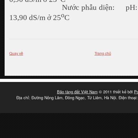
Nước phẫu diện: pH:
o
13,90 dS/m ở 25
C
Quay về
Trang chủ
Bảo tàng đất Việt Nam
© 2011 thiết kế bởi
P
Địa chỉ: Đường Nông Lâm, Đông Ngạc, Từ Liêm, Hà Nội. Điện thoại: 