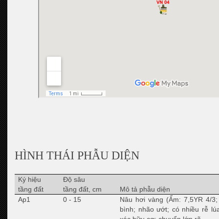
HÌNH THÁI PHẪU DIỆN
Ký hiệu
Độ sâu
tầng đất
tầng đất, cm
Mô tả phẫu diện
Ap1
0 - 15
Nâu hơi vàng (Ẩm: 7,5YR 4/3; K
bình; nhão ướt; có nhiều rễ lúa