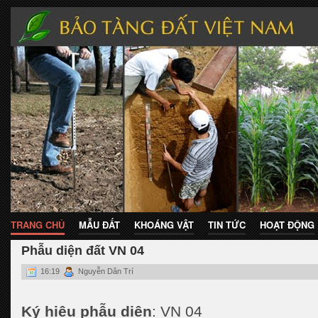
TRANG CHỦ
MẪU ĐẤT
KHOÁNG VẬT
TIN TỨC
HOẠT ĐỘNG
Phẫu diện đất VN 04
16:19
Nguyễn Dân Trí
Ký hiệu phẫu diện
: VN 04