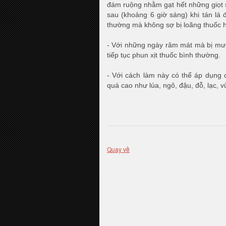
đám ruộng nhằm gạt hết những giọt s
sau (khoảng 6 giờ sáng) khi tán lá 
thường mà không sợ bị loãng thuốc ho
- Với những ngày râm mát mà bị mư
tiếp tục phun xịt thuốc bình thường.
- Với cách làm này có thể áp dụng c
quá cao như lúa, ngô, đậu, đỗ, lạc, v
Quay về