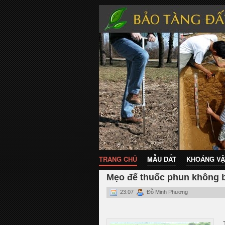
TRANG CHỦ
MẪU ĐẤT
KHOÁNG VẬ
Mẹo để thuốc phun không bị
23:07
Đỗ Minh Phương