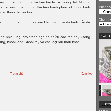
ương đêm còn đọng lại trên tán lá rơi xuống đất. Một lúc
Phân th
đã hết nước bà con có thể tiến hành phun xịt thuốc bình
ặc thuốc bị rửa trôi.
Chọn th
a thì cũng làm như vậy sau khi cơm mưa đã tạnh hẳn để
GALL
ho nhiều loại cây trồng cạn có chiều cao tán cây không
ừng, khoai lang, khoai tây và các loại rau màu khác.
Trang chủ
Xem tiếp
LƯỢT