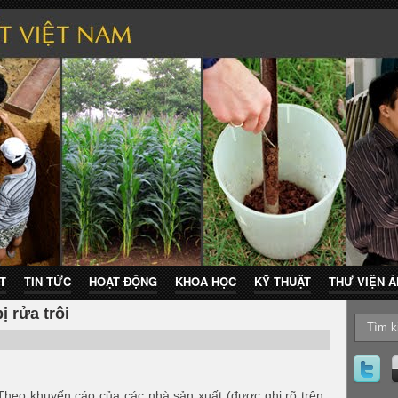
T
TIN TỨC
HOẠT ĐỘNG
KHOA HỌC
KỸ THUẬT
THƯ VIỆN 
 rửa trôi
Theo khuyến cáo của các nhà sản xuất (được ghi rõ trên