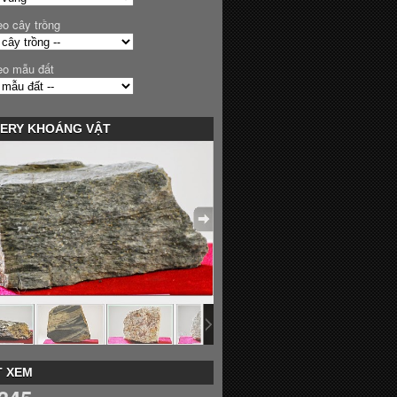
eo cây trồng
eo mẫu đất
ERY KHOÁNG VẬT
 XEM