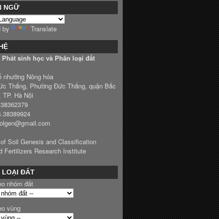
N NGỮ
d by
Translate
 HỆ
Phát sinh học và Phân loại đất
ổ nhưỡng Nông hóa
ức Thắng, Phường Đức Thắng, quận Bắc
, TP. Hà Nội
4.38362379
4.38389924
solgen@gmail.com
 of Soil Genesis and Classification
d Fertilizers Research Institute
 LOẠI ĐẤT
eo nhóm đất
eo vùng