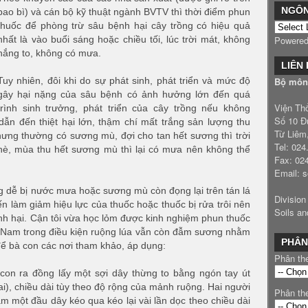
NGÔ
bao bì) và cán bộ kỹ thuật ngành BVTV thì thời điểm phun
thuốc để phòng trừ sâu bệnh hại cây trồng có hiệu quả
nhất là vào buổi sáng hoặc chiều tối, lúc trời mát, không
Powere
nắng to, không có mưa.
LIÊN
Tuy nhiên, đôi khi do sự phát sinh, phát triển và mức độ
Bộ môn 
gây hại nặng của sâu bệnh có ảnh hưởng lớn đến quá
Viện Th
trình sinh trưởng, phát triển của cây trồng nếu không
Số 10 Đ
 dẫn đến thiệt hại lớn, thậm chí mất trắng sản lượng thu
Từ Liêm
ưng thường có sương mù, đợi cho tan hết sương thì trời
Tel: 02
hè, mùa thu hết sương mù thì lại có mưa nên không thể
Fax: 02
Email: 
ng dễ bị nước mưa hoặc sương mù còn đọng lại trên tán lá
Division
n làm giảm hiệu lực của thuốc hoặc thuốc bị rửa trôi nên
Soils an
nh hại. Cận tôi vừa học lỏm được kinh nghiệm phun thuốc
 Nam trong điều kiện ruộng lúa vẫn còn đẫm sương nhằm
PHÂN
 để bà con các nơi tham khảo, áp dụng:
Phân th
con ra đồng lấy một sợi dây thừng to bằng ngón tay út
i), chiều dài tùy theo độ rộng của mảnh ruộng. Hai người
Phân th
m một đầu dây kéo qua kéo lại vài lần dọc theo chiều dài