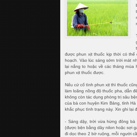
được phun xịt thuốc kịp thời có thể
hoạch. Vào lúc sáng sớm trời mát nh
lại nắng to hoặc về các tháng mùa 
phun xịt thuốc được.
Nếu cứ cố tình phun xịt thì thuốc cũ
làm loãng nồng độ thuốc pha, dẫn đế
không còn tác dụng phòng trị sâu bệ
của bà con huyện Kim Bảng, tỉnh Hà
khắc phục tình trạng này. Xin ghi lại
- Sáng dậy, trời vừa hừng đông bà 
(được bện bằng dây nilon hoặc sợi ga
đi dọc theo 2 bờ ruộng, mỗi người cầ