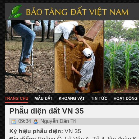
TRANG CHỦ
MẪU ĐẤT
KHOÁNG VẬT
TIN TỨC
HOẠT ĐỘNG
Phẫu diện đất VN 35
09:34
Nguyễn Dân Trí
Ký hiệu phẫu diện:
VN 35
Địa điểm:
Ruộng Ô. Lê Văn A, Tổ 4, tập đoàn 6