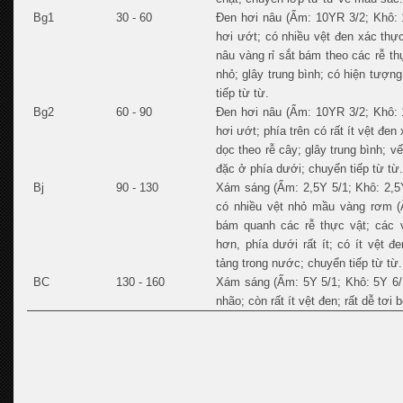
Bg1
30 - 60
Đen hơi nâu (Ẩm: 10YR 3/2; Khô: 1
hơi ướt; có nhiều vệt đen xác thự
nâu vàng rỉ sắt bám theo các rễ thự
nhỏ; glây trung bình; có hiện tượn
tiếp từ từ.
Bg2
60 - 90
Đen hơi nâu (Ẩm: 10YR 3/2; Khô: 1
hơi ướt; phía trên có rất ít vệt đen
dọc theo rễ cây; glây trung bình; v
đặc ở phía dưới; chuyển tiếp từ từ
Bj
90 - 130
Xám sáng (Ẩm: 2,5Y 5/1; Khô: 2,5Y 
có nhiều vệt nhỏ mầu vàng rơm (Ẩ
bám quanh các rễ thực vật; các vệ
hơn, phía dưới rất ít; có ít vệt đ
tảng trong nước; chuyển tiếp từ từ.
BC
130 - 160
Xám sáng (Ẩm: 5Y 5/1; Khô: 5Y 6/1)
nhão; còn rất ít vệt đen; rất dễ tơi