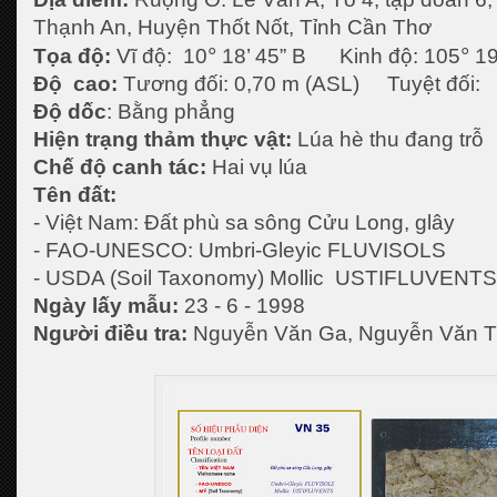
Thạnh An, Huyện Thốt Nốt, Tỉnh Cần Th
°
°
Tọa độ:
Vĩ độ: 10
18’ 45” B Kinh độ: 105
19
Độ cao:
Tương đối: 0,70 m (ASL) Tuyệt đối:
Độ dốc
: Bằng phẳng
Hiện trạng thảm thực vật:
Lúa hè thu đang trỗ
Chế độ canh tác:
Hai vụ lúa
Tên đất:
- Việt Nam: Đất phù sa sông Cửu Long, glây
- FAO-UNESCO: Umbri-Gleyic FLUVISOLS
- USDA (Soil Taxonomy) Mollic USTIFLUVENTS
Ngày lấy mẫu:
23 - 6 - 1998
Người điều tra:
Nguyễn Văn Ga, Nguyễn Văn T