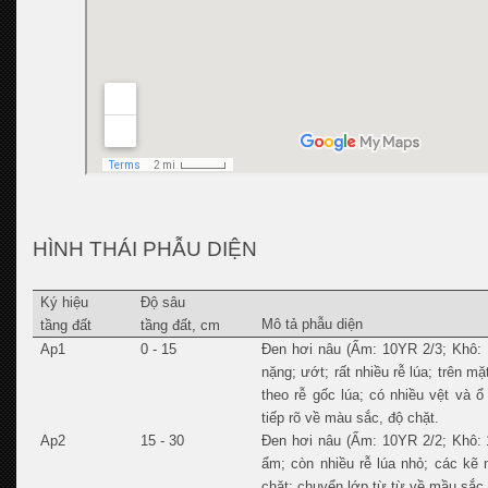
HÌNH THÁI PHẪU DIỆN
Ký hiệu
Độ sâu
Mô tả phẫu diện
tầng đất
tầng đất, cm
Ap1
0 - 15
Đen hơi nâu (Ẩm: 10YR 2/3; Khô: 1
nặng; ướt; rất nhiều rễ lúa; trên mặ
theo rễ gốc lúa; có nhiều vệt và 
tiếp rõ về màu sắc, độ chặt.
Ap2
15 - 30
Đen hơi nâu (Ẩm: 10YR 2/2; Khô: 1
ẩm; còn nhiều rễ lúa nhỏ; các kẽ n
chặt; chuyển lớp từ từ về mầu sắc