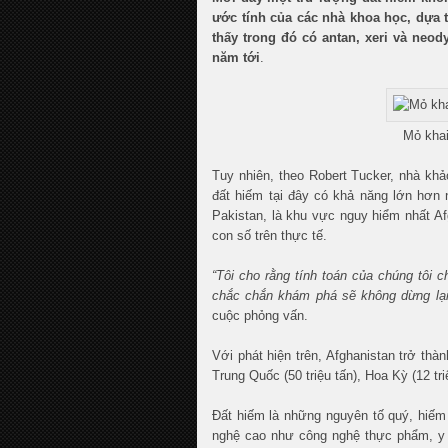
ước tính của các nhà khoa học, dựa t
thấy trong đó có antan, xeri và neo
năm tới
.
Mỏ khai
Tuy nhiên, theo Robert Tucker, nhà kh
đất hiếm tại đây có khả năng lớn hơn n
Pakistan, là khu vực nguy hiểm nhất A
con số trên thực tế.
“Tôi cho rằng tính toán của chúng tôi 
chắc chắn khám phá sẽ không dừng lại
cuộc phỏng vấn.
Với phát hiện trên, Afghanistan trở thà
Trung Quốc (50 triệu tấn), Hoa Kỳ (12 triệ
Đất hiếm là những nguyên tố quý, hiếm
nghệ cao như công nghệ thực phẩm, y t