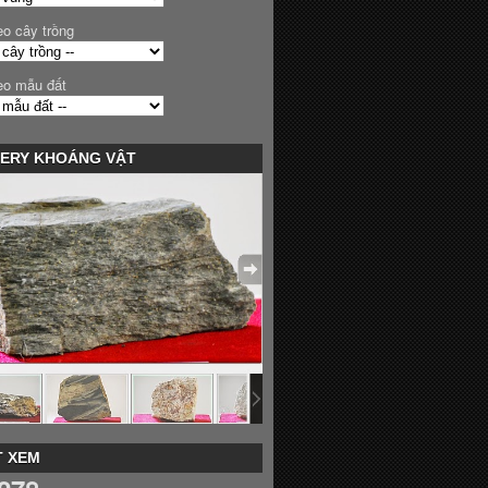
eo cây trồng
eo mẫu đất
ERY KHOÁNG VẬT
 XEM