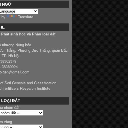
N NGỮ
d by
Translate
 HỆ
Phát sinh học và Phân loại đất
ổ nhưỡng Nông hóa
ức Thắng, Phường Đức Thắng, quận Bắc
, TP. Hà Nội
4.38362379
4.38389924
solgen@gmail.com
 of Soil Genesis and Classification
d Fertilizers Research Institute
 LOẠI ĐẤT
eo nhóm đất
eo vùng