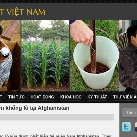
T
TIN TỨC
HOẠT ĐỘNG
KHOA HỌC
KỸ THUẬT
THƯ VIỆN 
m khổng lồ tại Afghanistan
g lồ vừa được phát hiện tại miền Nam Afghanistan. Theo