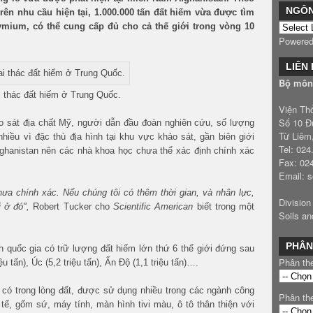
NGÔ
rên nhu cầu hiện tại, 1.000.000 tấn đất hiếm vừa được tìm
dymium, có thể cung cấp đủ cho cả thế giới trong vòng 10
Powere
LIÊN
Bộ môn 
 thác đất hiếm ở Trung Quốc.
Viện Th
Số 10 Đ
ảo sát địa chất Mỹ, người dẫn đầu đoàn nghiên cứu, số lượng
Từ Liêm
hiều vì đặc thù địa hình tại khu vực khảo sát, gần biên giới
Tel: 02
fghanistan nên các nhà khoa học chưa thể xác định chính xác
Fax: 02
Email: 
chưa chính xác. Nếu chúng tôi có thêm thời gian, và nhân lực,
Division
 ở đó",
Robert Tucker cho
Scientific American
biết trong một
Soils an
PHÂN
nh quốc gia có trữ lượng đất hiếm lớn thứ 6 thế giới đứng sau
Phân th
u tấn), Úc (5,2 triệu tấn), Ấn Độ (1,1 triệu tấn)….
 có trong lòng đất, được sử dụng nhiều trong các ngành công
Phân th
ế, gốm sứ, máy tính, màn hình tivi màu, ô tô thân thiện với