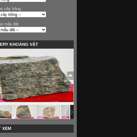
eo cây trồng
eo mẫu đất
ERY KHOÁNG VẬT
 XEM