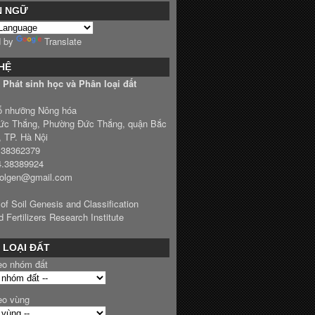
N NGỮ
d by
Translate
 HỆ
Phát sinh học và Phân loại đất
ổ nhưỡng Nông hóa
ức Thắng, Phường Đức Thắng, quận Bắc
, TP. Hà Nội
4.38362379
4.38389924
solgen@gmail.com
 of Soil Genesis and Classification
d Fertilizers Research Institute
 LOẠI ĐẤT
eo nhóm đất
eo vùng