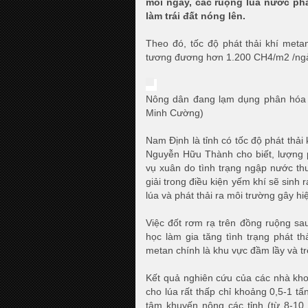
mỗi ngày, các ruộng lúa nước ph
làm trái đất nóng lên.
Theo đó, tốc độ phát thải khí metan
tương đương hơn 1.200 CH4/m2 /ng
Nông dân đang lạm dụng phân hóa h
Minh Cường)
Nam Định là tỉnh có tốc độ phát th
Nguyễn Hữu Thành cho biết, lượng p
vụ xuân do tình trạng ngập nước t
giải trong điều kiện yếm khí sẽ sin
lúa và phát thải ra môi trường gây hi
Việc đốt rơm rạ trên đồng ruộng sa
học làm gia tăng tình trạng phát th
metan chính là khu vực đầm lầy và t
Kết quả nghiên cứu của các nhà kh
cho lúa rất thấp chỉ khoảng 0,5-1 tấ
tâm khuyến nông các tỉnh (từ 8-10