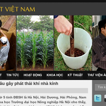
T
TIN TỨC
HOẠT ĐỘNG
KHOA HỌC
KỸ THUẬT
THƯ VIỆN 
u gây phát thải khí nhà kính
 ở 5 tỉnh ĐBSH là Hà Nội, Hải Dương, Hải Phòng, Nam
oa học Trường đại học Nông nghiệp Hà Nội cho thấy,