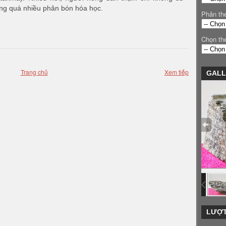
ụng quá nhiều phân bón hóa học.
Phân th
Chọn th
Trang chủ
Xem tiếp
GALL
LƯỢT