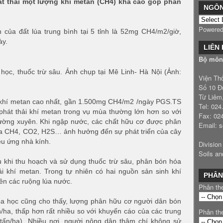
át thải một lượng khí metan (CH4) khá cao góp phần
NGÔ
Powere
 của đất lúa trung bình tại 5 tỉnh là 52mg CH4/m2/giờ,
ày.
LIÊN
Bộ môn 
ọc, thuốc trừ sâu. Ảnh chụp tại Mê Linh- Hà Nội (Ảnh:
Viện Th
Số 10 Đ
Từ Liêm
ải khí metan cao nhất, gần 1.500mg CH4/m2 /ngày PGS.TS
Tel: 02
hát thải khí metan trong vụ mùa thường lớn hơn so với
Fax: 02
hường xuyên. Khi ngập nước, các chất hữu cơ được phân
Email: 
h ra CH4, CO2, H2S… ảnh hưởng đến sự phát triển của cây
ệu ứng nhà kính.
Division
Soils an
u khi thu hoạch và sử dụng thuốc trừ sâu, phân bón hóa
ải khí metan. Trong tự nhiên có hai nguồn sản sinh khí
PHÂN
rên các ruộng lúa nước.
Phân th
oa học cũng cho thấy, lượng phân hữu cơ người dân bón
Phân th
n/ha, thấp hơn rất nhiều so với khuyến cáo của các trung
 tấn/ha). Nhiều nơi, người nông dân thậm chí không sử